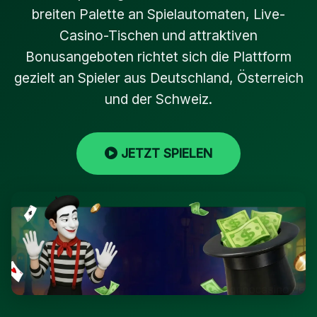
breiten Palette an Spielautomaten, Live-
Casino-Tischen und attraktiven
Bonusangeboten richtet sich die Plattform
gezielt an Spieler aus Deutschland, Österreich
und der Schweiz.
JETZT SPIELEN