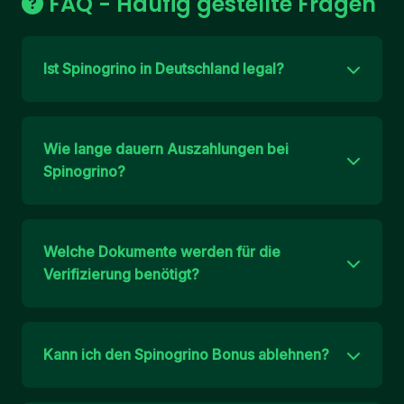
FAQ - Häufig gestellte Fragen
Ist Spinogrino in Deutschland legal?
Spinogrino verfügt über eine EU-Lizenz der
Malta Gaming Authority, die grundsätzlich in
Wie lange dauern Auszahlungen bei
der gesamten EU Gültigkeit besitzt. Eine
Spinogrino?
spezielle deutsche Lizenz der GGL liegt derzeit
nicht vor. Spieler sollten sich über die aktuelle
Die Bearbeitungszeit für Auszahlungen
Rechtslage in ihrem Bundesland informieren.
beträgt in der Regel 24-48 Stunden nach
Welche Dokumente werden für die
Genehmigung. E-Wallets ermöglichen die
Verifizierung benötigt?
schnellsten Transfers (meist sofort nach
Bearbeitung), während Banküberweisungen
Für die Kontoverifizierung benötigen Sie einen
2-3 Werktage dauern können. Die erste
gültigen Personalausweis oder Reisepass,
Auszahlung kann durch den KYC-Prozess
Kann ich den Spinogrino Bonus ablehnen?
einen aktuellen Adressnachweis (z.B.
etwas länger dauern.
Stromrechnung, nicht älter als 3 Monate) und
Ja, Sie können jeden Bonus ablehnen oder