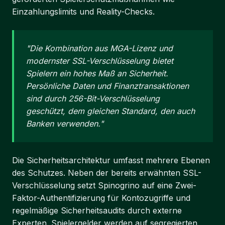
Einzahlungslimits und Reality-Checks.
"Die Kombination aus MGA-Lizenz und
modernster SSL-Verschlüsselung bietet
Spielern ein hohes Maß an Sicherheit.
Persönliche Daten und Finanztransaktionen
sind durch 256-Bit-Verschlüsselung
geschützt, dem gleichen Standard, den auch
Banken verwenden."
Die Sicherheitsarchitektur umfasst mehrere Ebenen
des Schutzes. Neben der bereits erwähnten SSL-
Verschlüsselung setzt Spinogrino auf eine Zwei-
Faktor-Authentifizierung für Kontozugriffe und
regelmäßige Sicherheitsaudits durch externe
Experten. Spielergelder werden auf segregierten