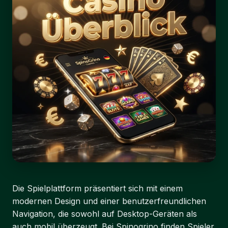
Die Spielplattform präsentiert sich mit einem
modernen Design und einer benutzerfreundlichen
Navigation, die sowohl auf Desktop-Geräten als
auch mobil überzeugt. Bei Spinogrino finden Spieler