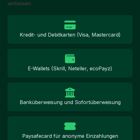
umfassen:
Kredit- und Debitkarten (Visa, Mastercard)
E-Wallets (Skrill, Neteller, ecoPayz)
Banküberweisung und Sofortüberweisung
Paysafecard für anonyme Einzahlungen