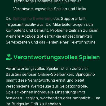
Technische Probleme und Spielfehler
Verantwortungsvolles Spielen und Limits
Die
Spinogrino Bewertung
des Supports fällt
insgesamt positiv aus. Die Mitarbeiter zeigen sich
kompetent und bemüht, Probleme zeitnah zu lösen.
Kleinere Abzüge gibt es für die eingeschränkten
Servicezeiten und das Fehlen einer Telefonhotline.
Verantwortungsvolles Spielen
Verantwortungsvolles Spielen ist ein zentraler
Baustein seriöser Online-Spielbanken. Spinogrino
nimmt diese Verantwortung ernst und bietet
verschiedene Werkzeuge zur Selbstkontrolle.
Spieler können individuelle Einzahlungslimits
festlegen – täglich, wöchentlich oder monatlich – um
ihr Budget im Griff zu behalten.