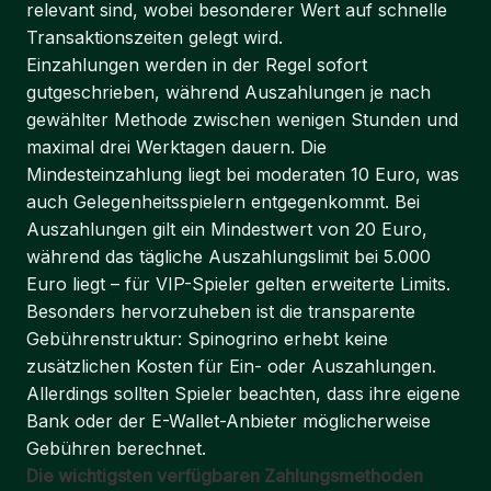
relevant sind, wobei besonderer Wert auf schnelle
Transaktionszeiten gelegt wird.
Einzahlungen werden in der Regel sofort
gutgeschrieben, während Auszahlungen je nach
gewählter Methode zwischen wenigen Stunden und
maximal drei Werktagen dauern. Die
Mindesteinzahlung liegt bei moderaten 10 Euro, was
auch Gelegenheitsspielern entgegenkommt. Bei
Auszahlungen gilt ein Mindestwert von 20 Euro,
während das tägliche Auszahlungslimit bei 5.000
Euro liegt – für VIP-Spieler gelten erweiterte Limits.
Besonders hervorzuheben ist die transparente
Gebührenstruktur: Spinogrino erhebt keine
zusätzlichen Kosten für Ein- oder Auszahlungen.
Allerdings sollten Spieler beachten, dass ihre eigene
Bank oder der E-Wallet-Anbieter möglicherweise
Gebühren berechnet.
Die wichtigsten verfügbaren Zahlungsmethoden