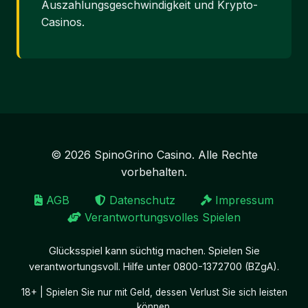
Auszahlungsgeschwindigkeit und Krypto-
Casinos.
© 2026 SpinoGrino Casino. Alle Rechte
vorbehalten.
AGB
Datenschutz
Impressum
Verantwortungsvolles Spielen
Glücksspiel kann süchtig machen. Spielen Sie
verantwortungsvoll. Hilfe unter 0800-1372700 (BZgA).
18+ | Spielen Sie nur mit Geld, dessen Verlust Sie sich leisten
können.