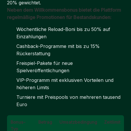
20% gewichtet.
Neben dem Willkommensbonus bietet die Plattform
regelmäßige Promotionen für Bestandskunden:
Wöchentliche Reload-Boni bis zu 50% auf
Einzahlungen
Cashback-Programme mit bis zu 15%
Rückerstattung
Freispiel-Pakete für neue
Spielveröffentlichungen
VIP-Programm mit exklusiven Vorteilen und
höheren Limits
Turniere mit Preispools von mehreren tausend
Euro
Bonus-
Betrag
Umsatzbedingung
Zeitlimit
Typ