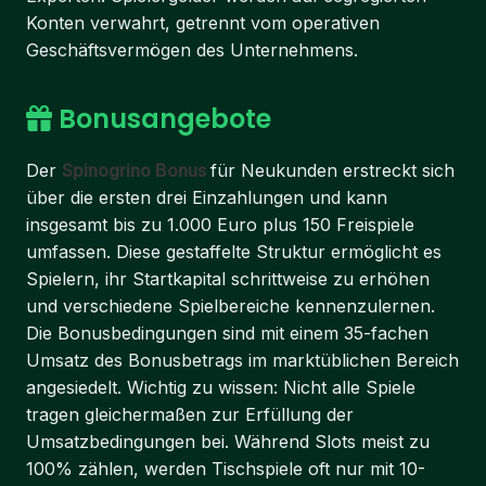
Konten verwahrt, getrennt vom operativen
Geschäftsvermögen des Unternehmens.
Bonusangebote
Der
Spinogrino Bonus
für Neukunden erstreckt sich
über die ersten drei Einzahlungen und kann
insgesamt bis zu 1.000 Euro plus 150 Freispiele
umfassen. Diese gestaffelte Struktur ermöglicht es
Spielern, ihr Startkapital schrittweise zu erhöhen
und verschiedene Spielbereiche kennenzulernen.
Die Bonusbedingungen sind mit einem 35-fachen
Umsatz des Bonusbetrags im marktüblichen Bereich
angesiedelt. Wichtig zu wissen: Nicht alle Spiele
tragen gleichermaßen zur Erfüllung der
Umsatzbedingungen bei. Während Slots meist zu
100% zählen, werden Tischspiele oft nur mit 10-