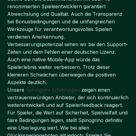
renommierten Spieleentwicklern garantiert
Abwechslung und Qualität. Auch die Transparenz
bei Bonusbedingungen und die umfangreichen
Werkzeuge für verantwortungsvolles Spielen
verdienen Anerkennung.
Verbesserungspotenzial sehen wir bei den Support-
Zeiten und dem Fehlen einer deutschen Lizenz.
Auch eine native Mobile-App würde das
Spielerlebnis weiter verbessern. Trotz dieser
kleineren Schwächen überwiegen die positiven
Aspekte deutlich.
Unsere
Spinogrino Erfahrungen
zeigen einen
vertrauenswürdigen Anbieter, der sich kontinuierlich
weiterentwickelt und auf Spielerfeedback reagiert.
Für Spieler, die Wert auf Sicherheit, Spielvielfalt und
faire Bedingungen legen, stellt Spinogrino definitiv
eine Überlegung wert. Wie bei allen
Glücksspielangeboten gilt jedoch: Spielen Sie